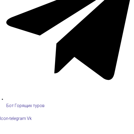
Бот Горящих туров
Icon-telegram
Vk