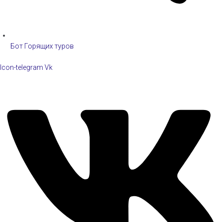
Бот Горящих туров
Icon-telegram
Vk