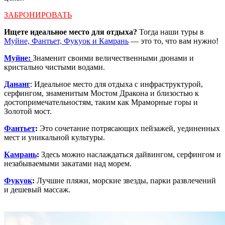
ЗАБРОНИРОВАТЬ
Ищете идеальное место для отдыха?
Тогда наши туры в
Муйне, Фантьет, Фукуок и Камрань
— это то, что вам нужно!
Муйне:
Знаменит своими величественными дюнами и
кристально чистыми водами.
Дананг
: Идеальное место для отдыха с инфраструктурой,
серфингом, знаменитым Мостом Дракона и близостью к
достопримечательностям, таким как Мраморные горы и
Золотой мост.
Фантьет
:
Это сочетание потрясающих пейзажей, уединенных
мест и уникальной культуры.
Камрань
:
Здесь можно наслаждаться дайвингом, серфингом и
незабываемыми закатами над морем.
Фукуок
:
Лучшие пляжи, морские звезды, парки развлечений
и дешевый массаж.