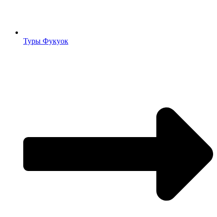
Туры Фукуок