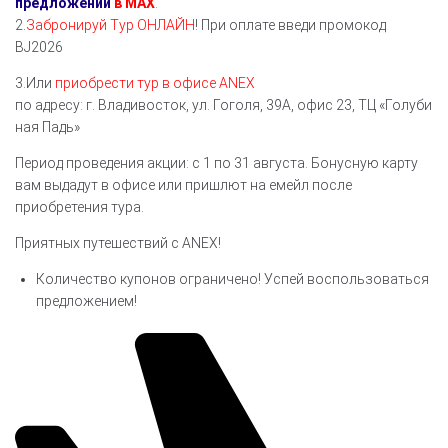
предложений
в MAX
.
2
.
Забронируй Тур ОНЛАЙН
! При оплате введи промокод
BJ2026
3.Или
приобрести тур в офисе
ANEX
по
адресу:
г.
Владивосток,
ул.
Гоголя,
39А,
офис
23,
ТЦ
«Голуби
ная
Падь»
​Период проведения акции: с 1 по 31 августа. Бонусную карту
вам выдадут в офисе или пришлют на емейл после
приобретения тура.
Приятных путешествий с ANEX!
Количество
купонов
ограничено!
Успей
воспользоваться
предложением!