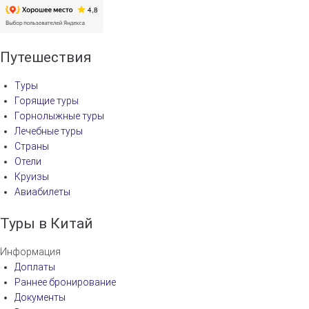
о
з
а
Путешествия
п
Туры
и
Горящие туры
с
Горнолыжные туры
Лечебные туры
я
Страны
м
Отели
Круизы
Авиабилеты
Туры в Китай
Информация
Доплаты
Раннее бронирование
Документы