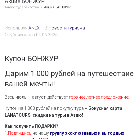
Акция БОНЖУР
Анекс турагентство
/
Акция БОНЖУР
Используя
ANEX
В
Новости туризма
Опубликовано
04.06.2026
Купон БОНЖУР
Дарим 1 000 рублей на путешествие
вашей мечты!
Весь июль — август действует
горячее летнее предложение:
Купон на 1 000 рублей на покупку тура
+ Бонусная
карта
LANATOURS:
скидки
на
туры
в
Азию!
​Как получить ПОДАРКИ?
​1.
Подпишись
на нашу
группу эксклюзивных и выгодных